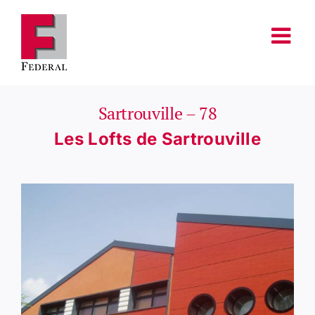
Passer
au
contenu
Sartrouville – 78
Les Lofts de Sartrouville
Voir
l'image
agrandie