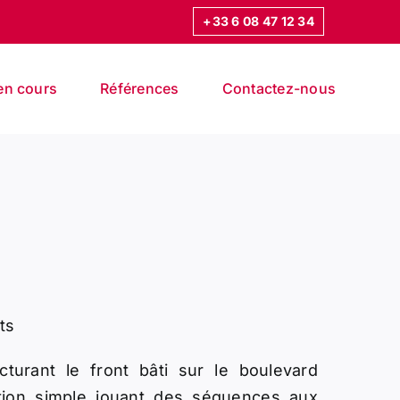
+33 6 08 47 12 34
en cours
Références
Contactez-nous
ts
turant le front bâti sur le boulevard
ition simple jouant des séquences aux