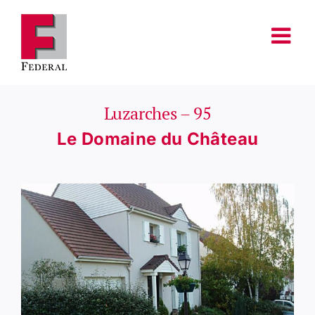
Passer
au
contenu
Luzarches – 95
Le Domaine du Château
Voir
l'image
agrandie